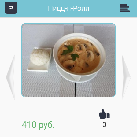
Пицц-н-Ролл
CZ
410 руб.
0