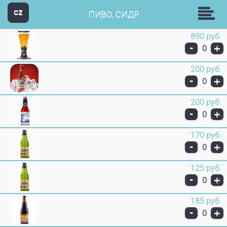
Пицц-н-Ролл
CZ
ПИВО, СИДР
890 руб.
-
+
0
200 руб.
-
+
0
200 руб.
-
+
0
170 руб.
-
+
0
125 руб.
-
+
0
185 руб.
-
+
0