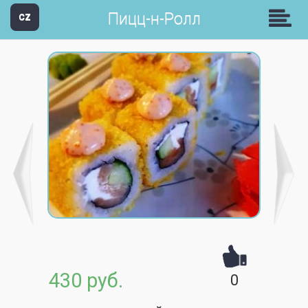
Пицц-н-Ролл
CZ
430 руб.
0