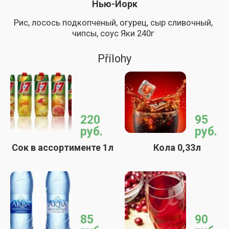
Нью-Йорк
Рис, лосось подкопченый, огурец, сыр сливочный,
чипсы, соус Яки 240г
Přílohy
220
95
руб.
руб.
Сок в ассортименте 1л
Кола 0,33л
85
90