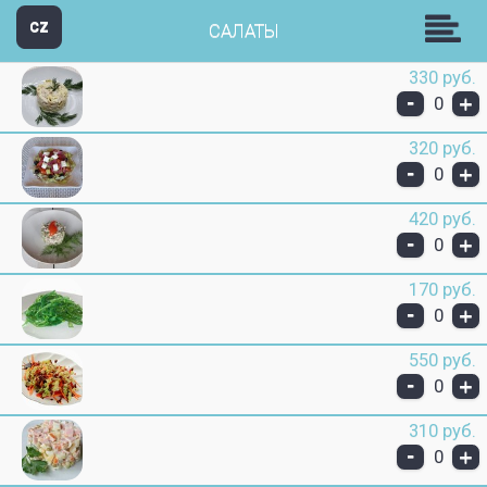
Пицц-н-Ролл
CZ
САЛАТЫ
330 руб.
-
+
0
320 руб.
-
+
0
420 руб.
-
+
0
170 руб.
-
+
0
550 руб.
-
+
0
310 руб.
-
+
0