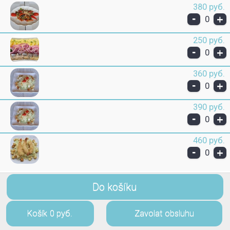
380 руб.
-
+
0
250 руб.
-
+
0
360 руб.
-
+
0
390 руб.
-
+
0
460 руб.
-
+
0
Do košíku
Košík
0 руб.
Zavolat obsluhu