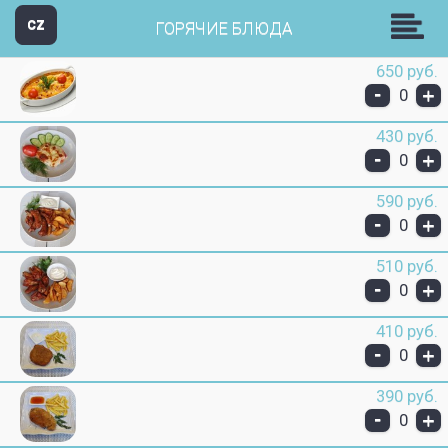
Пицц-н-Ролл
CZ
ГОРЯЧИЕ БЛЮДА
650 руб.
-
+
0
430 руб.
-
+
0
590 руб.
-
+
0
510 руб.
-
+
0
410 руб.
-
+
0
390 руб.
-
+
0