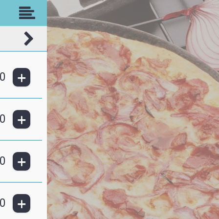
+
0
+
0
+
0
+
0