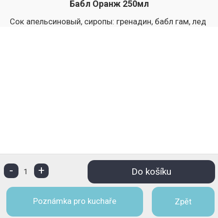
Бабл Оранж 250мл
Сок апельсиновый, сиропы: гренадин, бабл гам, лед
-
+
Do košíku
1
Poznámka pro kuchaře
Zpět