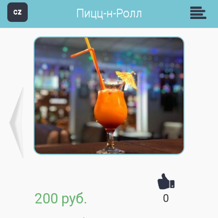
Пицц-н-Ролл
CZ
200 руб.
0