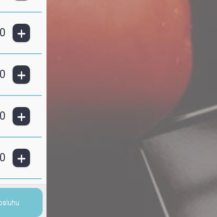
+
0
+
0
+
0
+
0
bsluhu