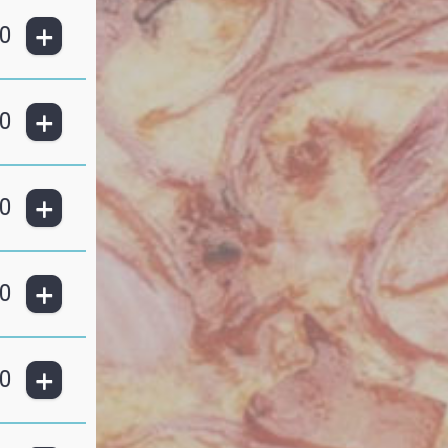
+
0
+
0
+
0
+
0
+
0