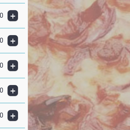
+
0
+
0
+
0
+
0
+
0