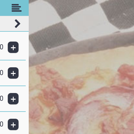
+
0
+
0
+
0
+
0