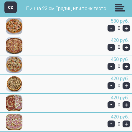
Пицц-н-Ролл
CZ
Пицца 23 см Традиц или тонк тесто
530 руб.
-
+
0
420 руб.
-
+
0
450 руб.
-
+
0
420 руб.
-
+
0
420 руб.
-
+
0
420 руб.
-
+
0