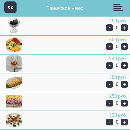
Пицц-н-Ролл
CZ
Банкетное меню
250 руб.
-
+
0
650 руб.
-
+
0
240 руб.
-
+
0
350 руб.
-
+
0
250 руб.
-
+
0
320 руб.
-
+
0