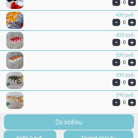
-
+
0
430 руб.
-
+
0
420 руб.
-
+
0
530 руб.
-
+
0
330 руб.
-
+
0
390 руб.
-
+
0
Do košíku
Košík
0 руб.
Zavolat obsluhu