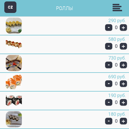
Пицц-н-Ролл
CZ
РОЛЛЫ
290 руб.
-
+
0
580 руб.
-
+
0
730 руб.
-
+
0
690 руб.
-
+
0
190 руб.
-
+
0
180 руб.
-
+
0