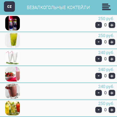
Пицц-н-Ролл
CZ
БЕЗАЛКОГОЛЬНЫЕ КОКТЕЙЛИ
250 руб.
-
+
0
250 руб.
-
+
0
240 руб.
-
+
0
240 руб.
-
+
0
240 руб.
-
+
0
250 руб.
-
+
0