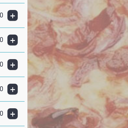
+
0
+
0
+
0
+
0
+
0