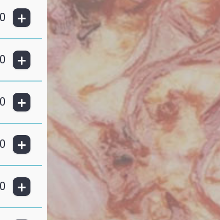
+
0
+
0
+
0
+
0
+
0