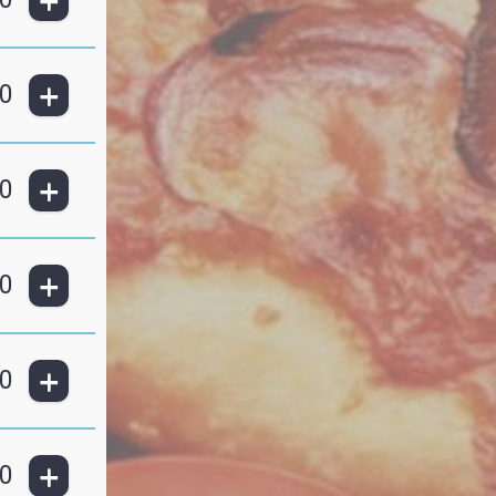
+
+
0
+
0
+
0
+
0
+
0