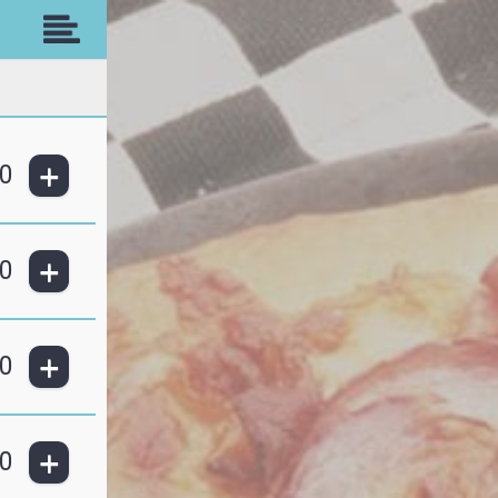
+
0
+
0
+
0
+
0